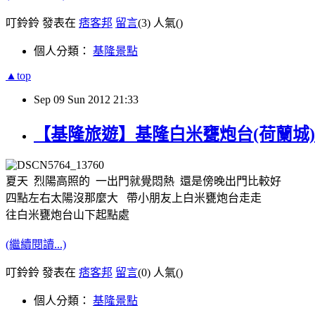
叮鈴鈴 發表在
痞客邦
留言
(3)
人氣(
)
個人分類：
基隆景點
▲top
Sep
09
Sun
2012
21:33
【基隆旅遊】基隆白米甕炮台(荷蘭城)
夏天 烈陽高照的 一出門就覺悶熱 還是傍晚出門比較好
四點左右太陽沒那麼大 帶小朋友上白米甕炮台走走
往白米甕炮台山下起點處
(繼續閱讀...)
叮鈴鈴 發表在
痞客邦
留言
(0)
人氣(
)
個人分類：
基隆景點