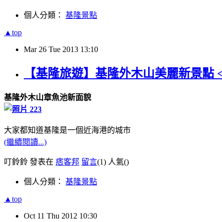
個人分類：
基隆景點
▲top
Mar
26
Tue
2013
13:10
【基隆旅遊】基隆外木山美麗新景點 
基隆外木山章魚池新面貌
大家都知道基隆是一個近海港的城市
(繼續閱讀...)
叮鈴鈴 發表在
痞客邦
留言
(1)
人氣(
)
個人分類：
基隆景點
▲top
Oct
11
Thu
2012
10:30