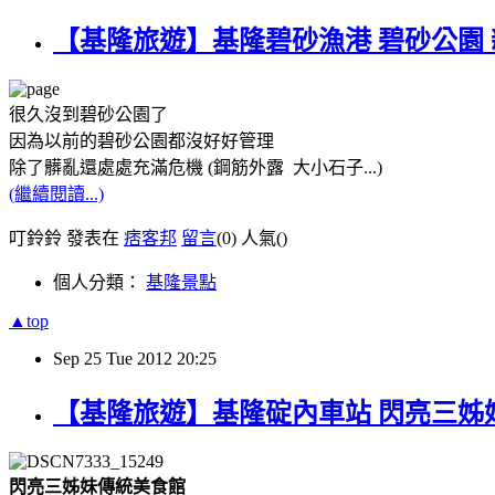
【基隆旅遊】基隆碧砂漁港 碧砂公園
很久沒到
碧砂公園
了
因為以前的碧砂公園都沒好好管理
除了髒亂還處處充滿危機 (鋼筋外露 大小石子...)
(繼續閱讀...)
叮鈴鈴 發表在
痞客邦
留言
(0)
人氣(
)
個人分類：
基隆景點
▲top
Sep
25
Tue
2012
20:25
【基隆旅遊】基隆碇內車站 閃亮三姊妹
閃亮三姊妹傳統美食館