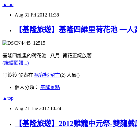
▲top
Aug
31
Fri
2012
11:38
【基隆旅遊】基隆四維里荷花池 一人
基隆四維里的荷
花
池 八月 荷花正綻放著
(繼續閱讀...)
叮鈴鈴 發表在
痞客邦
留言
(2)
人氣(
)
個人分類：
基隆景點
▲top
Aug
21
Tue
2012
10:24
【基隆旅遊】2012雞籠中元祭-雙龍戲