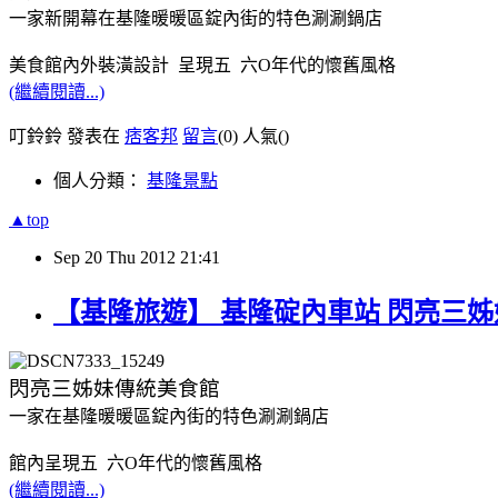
一家新開幕在基隆暖暖區錠內街的特色涮涮鍋店
美食館內外裝潢設計 呈現五 六O年代的懷舊風格
(繼續閱讀...)
叮鈴鈴 發表在
痞客邦
留言
(0)
人氣(
)
個人分類：
基隆景點
▲top
Sep
20
Thu
2012
21:41
【基隆旅遊】 基隆碇內車站 閃亮三
閃亮三姊妹傳統美食館
一家在基隆暖暖區錠內街的特色涮涮鍋店
館內呈現五 六O年代的懷舊風格
(繼續閱讀...)