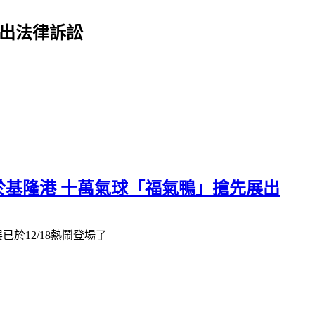
提出法律訴訟
於基隆港 十萬氣球「福氣鴨」搶先展出
於12/18熱鬧登場了