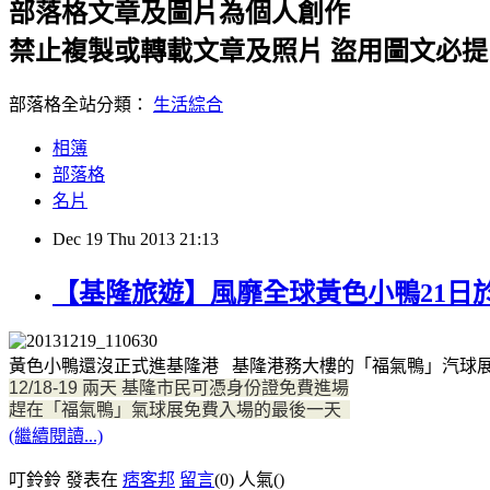
部落格文章及圖片為個人創作
禁止複製或轉載文章及照片 盜用圖文必
部落格全站分類：
生活綜合
相簿
部落格
名片
Dec
19
Thu
2013
21:13
【基隆旅遊】風靡全球黃色小鴨21日
黃色小鴨還沒正式進基隆港 基隆港務大樓的「福氣鴨」汽球展已
12/18-19 兩天 基隆市民可憑身份證免費進場
趕在
「福氣鴨」氣
球展免費入場的最後一天
(繼續閱讀...)
叮鈴鈴 發表在
痞客邦
留言
(0)
人氣(
)