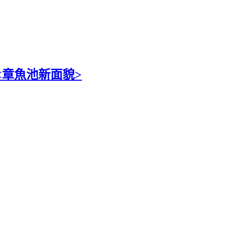
<章魚池新面貌>