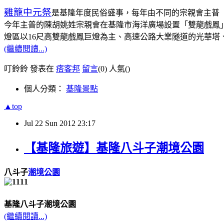
雞籠中元祭
是基隆年度民俗盛事，每年由不同的宗親會主普
今年主普的陳胡姚姓宗親會在基隆市海洋廣場設置「雙龍戲鳳
燈區以16尺高雙龍戲鳳巨燈為主、高速公路大業隧道的光華塔
(繼續閱讀...)
叮鈴鈴 發表在
痞客邦
留言
(0)
人氣(
)
個人分類：
基隆景點
▲top
Jul
22
Sun
2012
23:17
【基隆旅遊】基隆八斗子潮境公園
八斗子
潮境公園
基隆八斗子潮境公園
(繼續閱讀...)