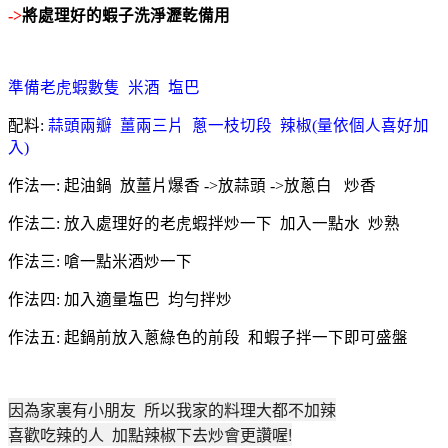
->
將處理好的蝦子洗淨瀝乾備用
準備老
虎蝦數隻 米酒 塩巴
配料:
蒜頭兩瓣 薑兩三片 蔥一枝切段 辣椒(量依個人喜好加
入)
作法一: 起油鍋 放薑片爆香 ->放蒜頭 ->放蔥白 炒香
作法二: 放入處理好的老
虎蝦拌炒一下 加入一點水 炒熟
作法三: 嗆一點米酒炒一下
作法四: 加入適量塩巴 均勻拌炒
作法五: 起鍋前放入蔥綠色的前段 和蝦子拌一下即可盛盤
因為家裏有小朋友 所以我家的料理大都不加辣
喜歡吃辣的人 加點辣椒下去炒會更讚喔!