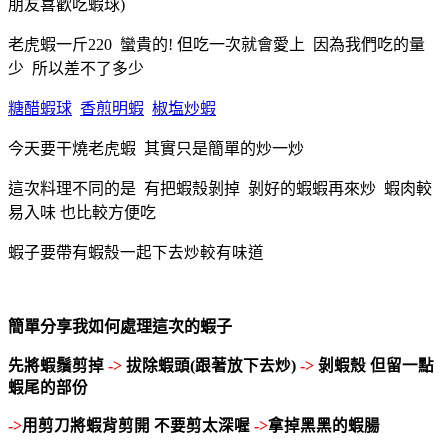
朋友喜歡吃蝦球)
老虎蝦一斤220 蠻貴的! 但吃一次就會愛上 因為我們吃的量
少 所以差不了多少
糖醋蝦球
香煎明蝦
椒塩炒蝦
今天要干燒老虎蝦 其實只是簡單的炒一炒
這次料理不同的是 有把蝦殼剝掉 剝好的蝦蝦再來炒 蝦肉較
易入味 也比較方便吃
蝦子要帶有蝦
殼一起下去炒較有味道
簡單分享我如何處理這次的蝦子
先將蝦鬚剪掉
->
拔除蝦頭(跟著放下去炒)
->
剝蝦
殼 但留一點
蝦尾的部份
->
用剪刀將蝦背剪開 不要剪太深喔
->
拿掉黑黑的蝦腸