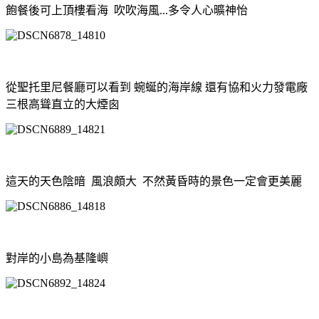
飽餐後可上頂樓看海 吹吹海風...多令人心曠神怡
從聖托里尼餐廳可以看到 蜿蜒的海岸線 還有
協和火力發電廠
三根高聳直立的大煙囪
這天的天色陰暗 風浪頗大 不然黃昏時的景色一定會更美麗
對岸的小島為基隆嶼