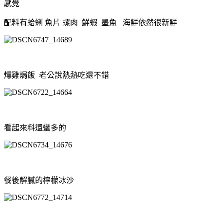
感覺
配料有蛤蜊 魚片 螺肉 鮮蝦 墨魚 海鮮依然很新鮮
燻雞焗飯 老公說熱熱吃還不錯
看起來料還蠻多的
餐後解膩的
檸檬冰沙