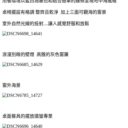
用餐環境以藍白為基色和結合簡單的線條呈現
地中海風格
桌椅擺設有格調
整齊且乾淨
加上三面可觀海的窗景
室外自然光線的投射....讓人感覺
舒服和放鬆
浪漫別緻的壁燈
高雅的灰色窗簾
窗外海景
桌面餐具的擺放還蠻專業