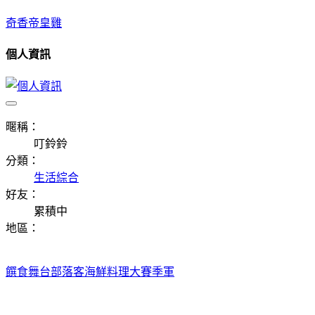
奇香帝皇雞
個人資訊
暱稱：
叮鈴鈴
分類：
生活綜合
好友：
累積中
地區：
饌食舞台部落客海鮮料理大賽季軍
饌食舞台‧部落客海鮮料理大賽