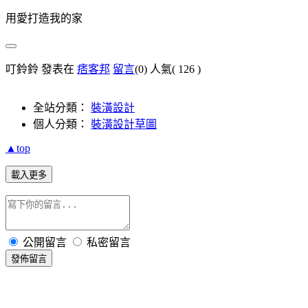
用愛打造我的家
叮鈴鈴 發表在
痞客邦
留言
(0)
人氣(
126
)
全站分類：
裝潢設計
個人分類：
裝潢設計草圖
▲top
載入更多
公開留言
私密留言
發佈留言