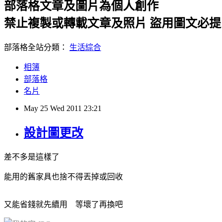
部落格文章及圖片為個人創作
禁止複製或轉載文章及照片 盜用圖文必
部落格全站分類：
生活綜合
相簿
部落格
名片
May
25
Wed
2011
23:21
設計圖更改
差不多是這樣了
能用的舊家具也捨不得丟掉或回收
又能省錢就先續用 等壞了再換吧