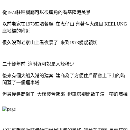
從1973駐唱餐廳可以很廣角的看基隆港美景
以前老
家在1973駐唱餐廳
在虎仔山
有著斗大醒目
KEELUNG
座地標的
附近
很久沒到老家山上看夜景了 來到1973備感親切
二十幾年前 這附近可說是人煙稀少
後來
有個大船入港的建案 建商為了方便住戶節省上下山的時
間蓋了一個迴車塔
但最後建商倒了 大樓沒蓋起來 廻車塔卻開啟了這一帶的商機