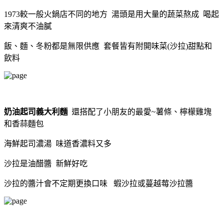
1973較一般火鍋店不同的地方 湯頭是用大量的蔬菜熬成 喝起
來清爽不油膩
飯、麵、冬粉都是無限供應 套餐皆有附開味菜(沙拉)甜點和
飲料
奶油起司義大利麵
還搭配了小朋友的最愛~薯條、檸檬雞塊
和香蒜麵包
海鮮起司濃湯
味道香濃料又多
沙拉是油醋醬 新鮮好吃
沙拉的醬汁會不定期更換口味
蝦沙拉或蔓越莓沙拉醬