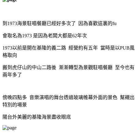
到1973海景駐唱餐廳已經好多次了 因為喜歡這裏的fu
會取名為1973 是因為老闆大都是62年次
1973
以前
是開在基隆的義二路 經營約有五年 當時是以PUB風
格取向
搬到虎仔山的中山二路後 漸漸轉型為景觀駐唱餐廳 至今也有
兩年多了
傍晚四點多
音樂演唱的舞台
透過玻璃帷幕
外面的景色 幫襯出
特別的場景
陽台外美麗的基隆海景盡收眼底