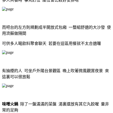
多人共餐時 事先訂位 座位會比較好安排唷
而吧台的左方則規劃成半開放式包廂 一整組舒適的大沙發 使
用流蘇做隔間
可供多人喝飲料聚會聊天 若要在這區用餐就不太合適囉
有抽煙的人 可坐戶外陽台景觀區 晚上吹著微風觀賞夜景 來
這裏可以很放鬆
味噌火鍋
除了一盤滿滿的菜盤 湯裏還放有其它丸餃喔 量非
常的足夠