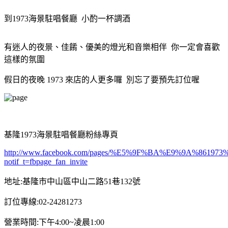
到1973海景駐唱餐廳
小酌一杯調酒
有迷人的夜景
、
佳餚
、
優美的燈光和音樂相伴 你一定會喜歡
這樣的氛圍
假日的夜晚 1973 來店的人更多囉 別忘了要預先訂位喔
基隆1973海景駐唱餐廳粉絲專頁
http://www.facebook.com/pages/%E5%9F%BA%E9%9A%86
notif_t=fbpage_fan_invite
地址:基隆市中山區中山二路51巷132號
訂位專線:02-24281273
營業時間:下午4:00~凌晨1:00