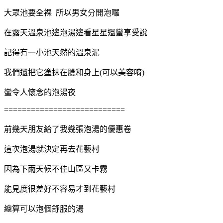
大眾池要全裸 所以男女分開泡囉
在露天溫泉池邊泡湯邊看星星還蠻享受說
記得有一小池天然的溫泉泥
我們還把它塗抺在臉和身上(可以美容唷
)
蠻令人懷念的泡湯夜
===========================
前幾天朋友給了我幾張泡湯的優惠卷
這次泡湯就決定再去花藝村
因為下雨天候不佳山區又卡霧
能見度很差
好不容易才到花藝村
總算可以泡個舒服的湯