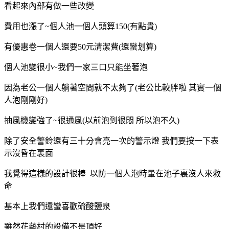
看起來內部有做一些改變
費用也漲了~個人池一個人頭算150(有點貴)
有優惠卷一個人還要50元清潔費(還蠻划算
)
個人池變很小~我們一家三口只能坐著泡
因為老公一個人躺著空間就不太夠了
(老公比較胖啦
其實一個
人泡剛剛好)
抽風機變強了~很通風(以前泡到很悶 所以泡不久)
除了安全警鈴還有三十分會亮一次的警示燈 我們要按一下表
示沒昏在裏面
我覺得這樣的設計很棒 以防一個人泡時暈在池子裏沒人來救
命
基本上我們還蠻喜歡硫酸鹽泉
雖然花藝村的設備不是頂好