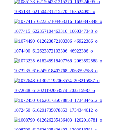
1085133_621504231215270_163524095_o
1077415_622357104463316_1660347348_o
1074490_612623872103306_46922386_o
1073235_616245918407768_2063592588_o
1072648_613021192063574_203215987_o
1072450_616201735078853_1734344612_o
1008790_612626235436403_1202018781_o